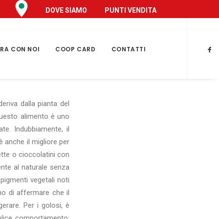
DOVE SIAMO
PUNTI VENDITA
RA CON NOI
COOP CARD
CONTATTI
eriva dalla pianta del
Questo alimento è uno
late. Indubbiamente, il
 anche il migliore per
lette o cioccolatini con
nte al naturale senza
 pigmenti vegetali noti
no di affermare che il
erare. Per i golosi, è
mplice comportamento: