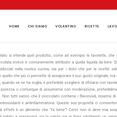
HOME
CHI SIAMO
VOLANTINO
RICETTE
LAVO
lato si intende quel prodotto, come ad esempio le tavolette, che d
occolata invece è comunemente attribuito a quella liquida da bere. 
utilizzati nella nostra cucina, sia per i dolci che per le ricette sa
 quello che più ci permette di assaporare il suo gusto originale, ma è
i, quando se ne ha voglia, è preferibile scegliere di sfiziarsi con tavo
di purezza o comunque di assumerne con moderazione, preferibilme
. Non tutti sanno che il cioccolato contiene i flavonoidi, insieme di
antiossidanti e antinfiammatorie. Queste sue proprietà ci consento
gli effetti è un alimento che “fa bene”! Certo non si deve mai esag
 il palato e preservare sia la salute sia la linea adottando un se